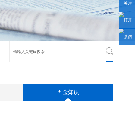
联系人
关注
微信公
打开
众号
手机网
微信
站
小程序
五金知识