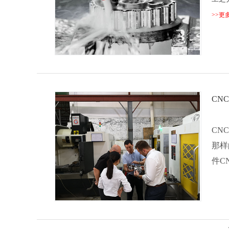
>>更
CN
CN
那样
件C
总