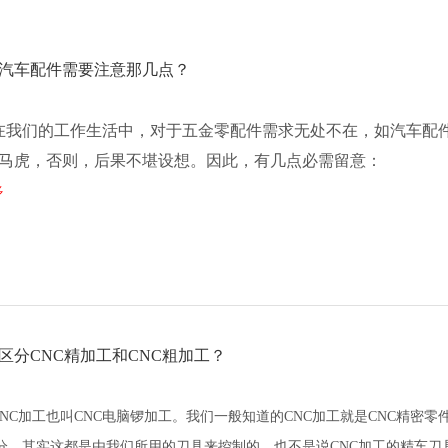
汽车配件需要注意那几点？
们的工作生活中，对于五金零配件需求无处不在，如汽车配件
马虎，否则，后果不堪设想。因此，有几点必需留意：
多
区分CNC精加工和CNC粗加工？
C加工也叫CNC电脑锣加工。
我们一般知道的
CNC加工就是CNC精密
分。其实这都是由我们所用的刀具来控制的。
也不是说
CNC加工的精车