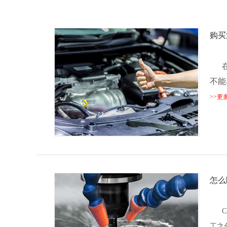
购买
在我
不能
>>更
怎么
CN
工之