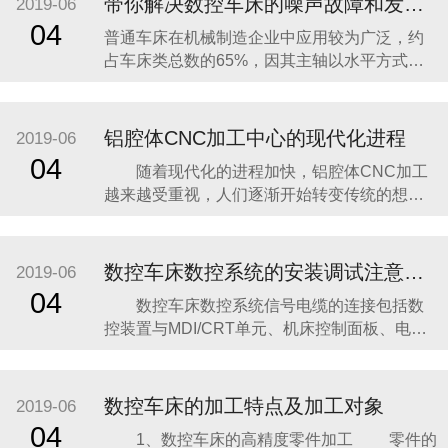
带你解决数控车床的噪声故障和发热故障
2019-06
04
普通车床在机械制造企业中应用较为广泛，约
占车床类总数的65%，因其主轴以水平方式放
置又被称为卧式车床，普通车床的工作能力
强，可提供高精度、高水平的机械制造服务，
但是平时使用仍旧面临着故障的干扰，比如噪
铝腔体CNC加工中心的现代化进程
2019-06
声故障和发热故障。 噪声故障 噪声故障不
04
随着现代化的进程加快，铝腔体CNC加工
仅影响普
越来越受重视，人们逐渐开始转变传统的想
法，人们对铝腔体CNC加工的表面性能、外观
提出了种种新的要求，如在铝腔体CNC加工的
相关产品上大面积使用电镀时，由于人们不喜
数控车床数控系统的安装调试注意事项
2019-06
爱发光的色泽，喜欢另一种色调，所以就开发
04
数控车床数控系统信号电缆的连接包括数
了新的铝腔体CNC加工产品。 铝腔体CNC
控装置与MDI/CRT单元、机床控制面板、电气
加工的现代
柜、进给伺服单元、主轴伺服单元、检测装置
反馈信号线的连接等，这些连接必须符合随机
提供的连接手册的规定。数控系统安装调试时
数控车床的加工特点及加工对象
2019-06
应注意： 1、数控车床地线的连接相当重
04
1、数控车床的高精度零件加工 零件的
要，良好的接地不仅对设备和人身的安全十分